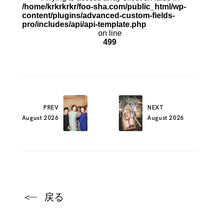
/home/krkrkrkr/foo-sha.com/public_html/wp-
content/plugins/advanced-custom-fields-
pro/includes/api/api-template.php
on line
499
PREV
NEXT
August 2026
August 2026
＜
戻る